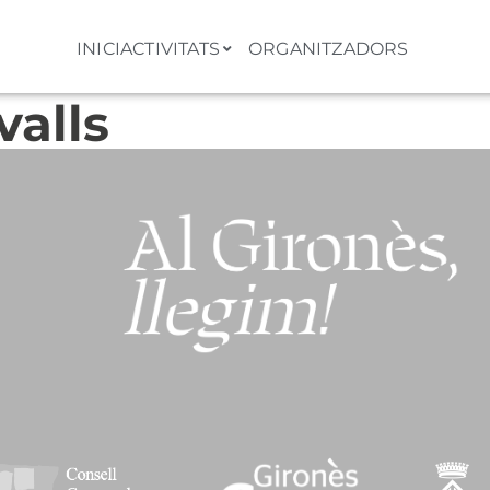
INICI
ACTIVITATS
ORGANITZADORS
valls