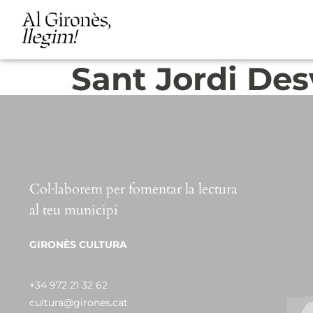
Sant Jordi Des
Col·laborem per fomentar la lectura
al teu municipi
GIRONÈS CULTURA
+34 972 21 32 62
cultura@girones.cat