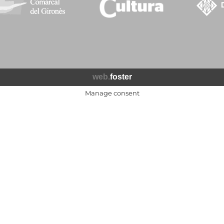
web.
foster
Manage consent