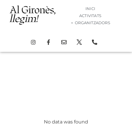
INICI
ACTIVITATS
ORGANITZADORS
Pròximes activitats
d’aquesta edició!
de febrer a abril de 2026
Activitats
No data was found