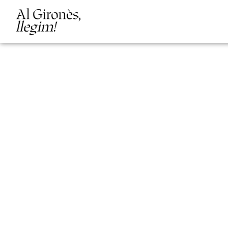
Pròximes activitats
d’aquesta edició!
de febrer a abril de 2026