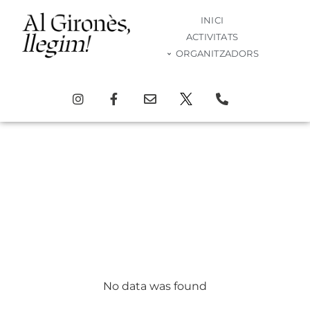
INICI
ACTIVITATS
ORGANITZADORS
Pròximes activitats
d’aquesta edició!
de febrer a abril de 2026
Activitats
No data was found