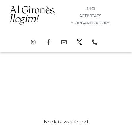
INICI
ACTIVITATS
ORGANITZADORS
Pròximes activitats
d’aquesta edició!
de febrer a abril de 2026
Activitats
No data was found