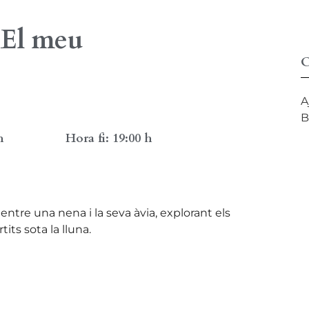
e El meu
O
A
B
h
Hora fi: 19:00 h
entre una nena i la seva àvia, explorant els
its sota la lluna.