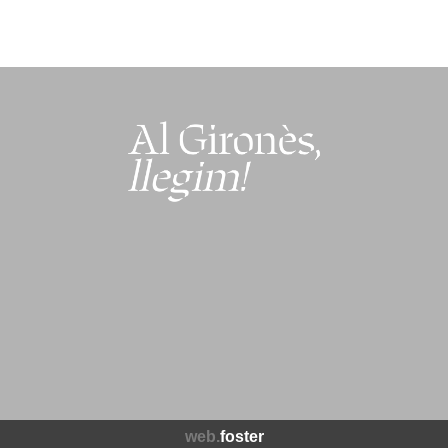
web.
foster