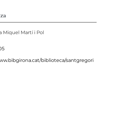
za
a Miquel Martí i Pol
05
ww.bibgirona.cat/biblioteca/santgregori